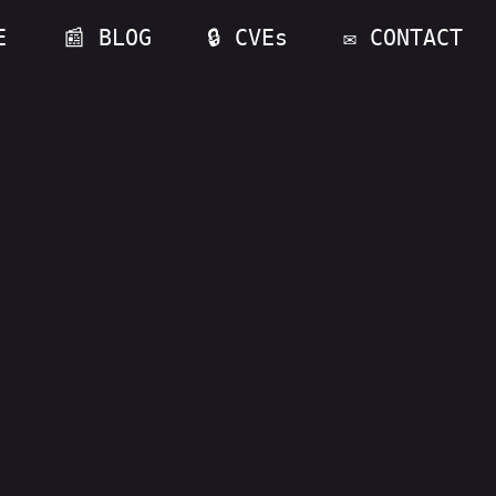
E
📰 BLOG
🔒 CVEs
✉️ CONTACT